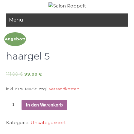
Skip
to
content
Menu
Angebot!
haargel 5
111,00
€
99,00
€
inkl. 19 % MwSt.
zzgl.
Versandkosten
haargel
In den Warenkorb
5
Menge
Kategorie:
Unkategorisiert